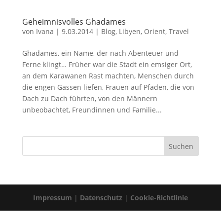
Geheimnisvolles Ghadames
von
Ivana
|
9.03.2014
|
Blog
,
Libyen
,
Orient
,
Travel
Ghadames, ein Name, der nach Abenteuer und
Ferne klingt… Früher war die Stadt ein emsiger Ort,
an dem Karawanen Rast machten, Menschen durch
die engen Gassen liefen, Frauen auf Pfaden, die von
Dach zu Dach führten, von den Männern
unbeobachtet, Freundinnen und Familie...
Impressum
|
Datenschutz
|
Cookie-Richtlinie