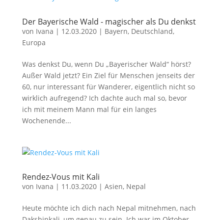
Der Bayerische Wald - magischer als Du denkst
von
Ivana
|
12.03.2020
|
Bayern
,
Deutschland
,
Europa
Was denkst Du, wenn Du „Bayerischer Wald“ hörst?
Außer Wald jetzt? Ein Ziel für Menschen jenseits der
60, nur interessant für Wanderer, eigentlich nicht so
wirklich aufregend? Ich dachte auch mal so, bevor
ich mit meinem Mann mal für ein langes
Wochenende...
Rendez-Vous mit Kali
von
Ivana
|
11.03.2020
|
Asien
,
Nepal
Heute möchte ich dich nach Nepal mitnehmen, nach
Dakshinkali, um genau zu sein. Ich war im Oktober