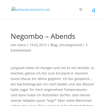
Negombo – Abends
von
Ivana
|
19.02.2013
|
Blog
,
Uncategorized
|
2
Kommentare
Langsam habe ich Hunger und um es mir leichter zu
machen, gönne ich mir zum Einstand in meinem
Guest House ein Menü gegönnt. Ich bin gespannt….
Am Nachmittag war ich noch baden und das Wasser
hatte sogar für mich angenehme Temperaturen.
Und dann habe ich feststellen dürfen, dass keiner
meiner Adapter passt *args* Aber nette Menschen
gaben mir einen Tipp und nun habe Wattestäbchen