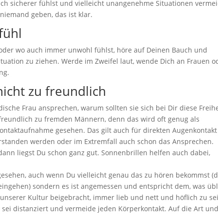
ich sicherer fühlst und vielleicht unangenehme Situationen verme
niemand geben, das ist klar.
fühl
l oder wo auch immer unwohl fühlst, höre auf Deinen Bauch und
Situation zu ziehen. Werde im Zweifel laut, wende Dich an Frauen o
ng.
nicht zu freundlich
sche Frau ansprechen, warum sollten sie sich bei Dir diese Freihe
freundlich zu fremden Männern, denn das wird oft genug als
ontaktaufnahme gesehen. Das gilt auch für direkten Augenkontak
erstanden werden oder im Extremfall auch schon das Ansprechen.
dann liegst Du schon ganz gut. Sonnenbrillen helfen auch dabei,
ngesehen, auch wenn Du vielleicht genau das zu hören bekommst (
f eingehen) sondern es ist angemessen und entspricht dem, was übl
n unserer Kultur beigebracht, immer lieb und nett und höflich zu se
 sei distanziert und vermeide jeden Körperkontakt. Auf die Art un