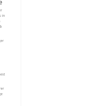
e
er
s in
n
ub
ger
dest
rer
ge