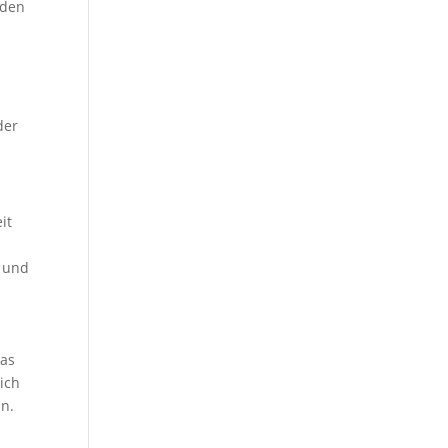
iden
der
it
t und
das
ich
in.
d