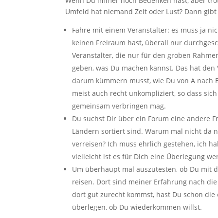
Wenn Du immer noch Bedenken hast, aber trotz
Umfeld hat niemand Zeit oder Lust? Dann gibt 
Fahre mit einem Veranstalter: es muss ja ni
keinen Freiraum hast, überall nur durchgesch
Veranstalter, die nur für den groben Rahme
geben, was Du machen kannst. Das hat den Vo
darum kümmern musst, wie Du von A nach B 
meist auch recht unkompliziert, so dass si
gemeinsam verbringen mag.
Du suchst Dir über ein Forum eine andere Fr
Ländern sortiert sind. Warum mal nicht da n
verreisen? Ich muss ehrlich gestehen, ich 
vielleicht ist es für Dich eine Überlegung wer
Um überhaupt mal auszutesten, ob Du mit de
reisen. Dort sind meiner Erfahrung nach d
dort gut zurecht kommst, hast Du schon di
überlegen, ob Du wiederkommen willst.