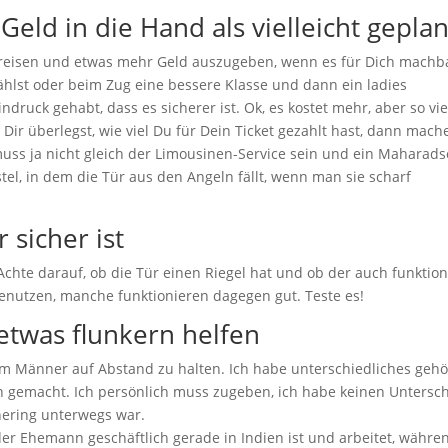
eld in die Hand als vielleicht geplan
u reisen und etwas mehr Geld auszugeben, wenn es für Dich machb
hlst oder beim Zug eine bessere Klasse und dann ein ladies
ruck gehabt, dass es sicherer ist. Ok, es kostet mehr, aber so vie
Dir überlegst, wie viel Du für Dein Ticket gezahlt hast, dann mach
muss ja nicht gleich der Limousinen-Service sein und ein Maharads
stel, in dem die Tür aus den Angeln fällt, wenn man sie scharf
 sicher ist
chte darauf, ob die Tür einen Riegel hat und ob der auch funktioni
enutzen, manche funktionieren dagegen gut. Teste es!
twas flunkern helfen
 Männer auf Abstand zu halten. Ich habe unterschiedliches gehö
gemacht. Ich persönlich muss zugeben, ich habe keinen Untersc
hering unterwegs war.
 der Ehemann geschäftlich gerade in Indien ist und arbeitet, währe