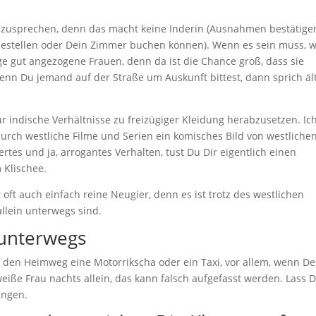
nzusprechen, denn das macht keine Inderin (Ausnahmen bestätige
 bestellen oder Dein Zimmer buchen können). Wenn es sein muss, w
e gut angezogene Frauen, denn da ist die Chance groß, dass sie
enn Du jemand auf der Straße um Auskunft bittest, dann sprich äl
ür indische Verhältnisse zu freizügiger Kleidung herabzusetzen. Ic
urch westliche Filme und Serien ein komisches Bild von westliche
tes und ja, arrogantes Verhalten, tust Du Dir eigentlich einen
 Klischee.
 oft auch einfach reine Neugier, denn es ist trotz des westlichen
llein unterwegs sind.
n unterwegs
den Heimweg eine Motorrikscha oder ein Taxi, vor allem, wenn De
eiße Frau nachts allein, das kann falsch aufgefasst werden. Lass D
ängen.