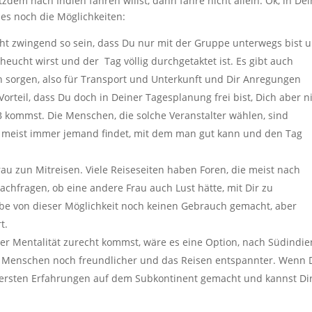
dem nach Indien fahren willst, dann fahre nicht allein. Ok, in De
es noch die Möglichkeiten:
cht zwingend so sein, dass Du nur mit der Gruppe unterwegs bist 
eucht wirst und der Tag völlig durchgetaktet ist. Es gibt auch
n sorgen, also für Transport und Unterkunft und Dir Anregungen
rteil, dass Du doch in Deiner Tagesplanung frei bist, Dich aber n
kommst. Die Menschen, die solche Veranstalter wählen, sind
ch meist immer jemand findet, mit dem man gut kann und den Tag
au zun Mitreisen. Viele Reiseseiten haben Foren, die meist nach
achfragen, ob eine andere Frau auch Lust hätte, mit Dir zu
habe von dieser Möglichkeit noch keinen Gebrauch gemacht, aber
t.
r Mentalität zurecht kommst, wäre es eine Option, nach Südindie
ie Menschen noch freundlicher und das Reisen entspannter. Wenn
e ersten Erfahrungen auf dem Subkontinent gemacht und kannst Di