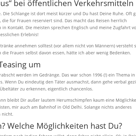
us“ bei öffentlichen Verkehrsmitteln
e. Die Schlange ist dort meist kürzer und Du hast Deine Ruhe. Oft g
 die für Frauen reserviert sind. Das macht das Reisen herrlich
in Kontakt. Die meisten sprechen Englisch und meine Zugfahrt v
sslichen Erlebnis!
ränke annehmen solltest (vor allem nicht von Männern) versteht 
n die Frauen selbst davon essen, hätte ich aber wenig Bedenken.
 Teasing um
rabscht werden im Gedränge. Das war schon 1996 (!) ein Thema in
eues. Wenn Du eindeutig den Täter ausmachst, dann gehe verbal gezi
 Übeltäter zu erkennen, eigentlich chancenlos.
nn bleibt Dir außer lautem Herumschimpfen kaum eine Möglichkei
meisten, mir auch am Bahnhof in Old Delhi. Solange nichts anderes
 nicht.
en? Welche Möglichkeiten hast Du?