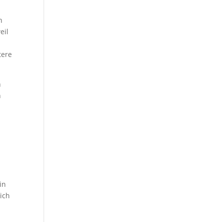
n
eil
tere
h
n
in
ich