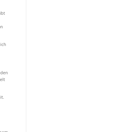
ibt
on
sich
 den
elt
t.