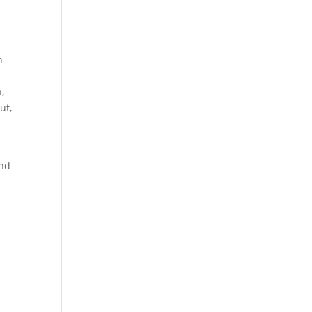
n
l
,
ut,
und