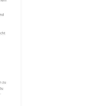
inem
und
icht
n zu
 Du
r