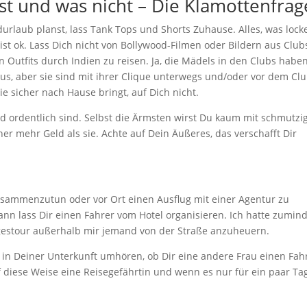
st und was nicht – Die Klamottenfrag
rlaub planst, lass Tank Tops und Shorts Zuhause. Alles, was lock
st ok. Lass Dich nicht von Bollywood-Filmen oder Bildern aus Club
Outfits durch Indien zu reisen. Ja, die Mädels in den Clubs habe
us, aber sie sind mit ihrer Clique unterwegs und/oder vor dem Cl
sie sicher nach Hause bringt, auf Dich nicht.
d ordentlich sind. Selbst die Ärmsten wirst Du kaum mit schmutzi
er mehr Geld als sie. Achte auf Dein Äußeres, das verschafft Dir
 zusammenzutun oder vor Ort einen Ausflug mit einer Agentur zu
ann lass Dir einen Fahrer vom Hotel organisieren. Ich hatte zumin
agestour außerhalb mir jemand von der Straße anzuheuern.
 in Deiner Unterkunft umhören, ob Dir eine andere Frau einen Fah
f diese Weise eine Reisegefährtin und wenn es nur für ein paar Ta