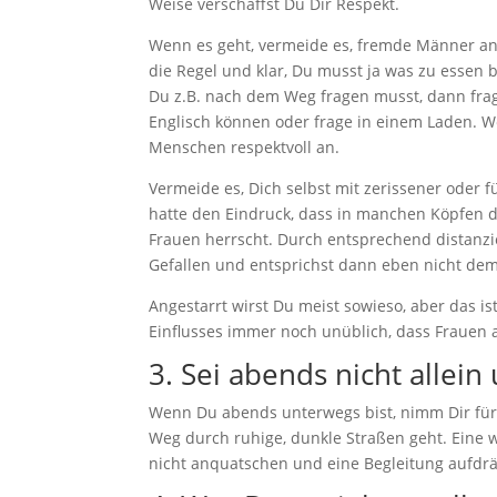
Weise verschaffst Du Dir Respekt.
Wenn es geht, vermeide es, fremde Männer a
die Regel und klar, Du musst ja was zu essen
Du z.B. nach dem Weg fragen musst, dann frag
Englisch können oder frage in einem Laden. W
Menschen respektvoll an.
Vermeide es, Dich selbst mit zerissener oder f
hatte den Eindruck, dass in manchen Köpfen d
Frauen herrscht. Durch entsprechend distanzier
Gefallen und entsprichst dann eben nicht dem
Angestarrt wirst Du meist sowieso, aber das ist
Einflusses immer noch unüblich, dass Frauen a
3. Sei abends nicht allei
Wenn Du abends unterwegs bist, nimm Dir für 
Weg durch ruhige, dunkle Straßen geht. Eine w
nicht anquatschen und eine Begleitung aufdr