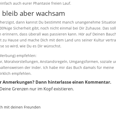
 einfach auch eurer Phantasie freien Lauf.
, bleib aber wachsam
 beherzigst, dann kannst Du bestimmt manch unangenehme Situatio
00%ige Sicherheit gibt, noch nicht einmal bei Dir Zuhause. Das sol
n erinnern, dass überall was passieren kann. Hör auf Deinen Bauch
 zu Hause und mache Dich mit dem Land uns seiner Kultur vertra
se so wird, wie Du es Dir wünschst.
Werbung) empfehlen:
tur, Moralvorstellungen, Anstandsregeln, Umgangsformen, soziale 
haltensweisen der Inder. Ich habe mir das Buch damals für meine
irklich empfehlen.
der Anmerkungen? Dann hinterlasse einen Kommentar.
 Deine Grenzen nur im Kopf existieren.
doch mit deinen Freunden