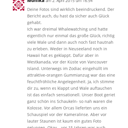
Monika
am 2. April 2015 um 16:54
Deine Fotos sind wirklich beeindruckend. Der
Bericht auch, du hast da sicher auch Glück
gehabt.
Ich war dreimal Whalewatching und hatte
eigentlich nur einmal das große Glück, richtig
viele Wale und dann auch noch fast hautnah
zu erleben. Weder in Neuseeland noch in
Hawaii hat es geklappt. Dafür aber in
Westkanada, vor der Küste von Vancouver
Island. Unterwegs im Zodiac eingehüllt im
attraktive-orangen Gummianzug war das eine
feuchtfröhliche Angelegenheit. Ja, ich stimme
dir zu, wenn es klappt und Wale auftauchen
ist das einfach sensationell. Unser Boot geriet
ganz schön ins Schaukeln- so nah waren die
Kolosse. Vor allem Orcas lieferten uns ein
Schauspiel vor der Kameralinse. Aber vor
lauter Staunen ist kaum ein gutes Foto
gelungen. Okay – vor 15 Jahren war auch