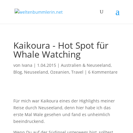
Kaikoura - Hot Spot für
Whale Watching
von
Ivana
|
1.04.2015
|
Australien & Neuseeland
,
Blog
,
Neuseeland
,
Ozeanien
,
Travel
|
6 Kommentare
Für mich war Kaikoura eines der Highlights meiner
Reise durch Neuseeland, denn hier habe ich das
erste Mal Wale gesehen und fand es unheimlich
beeindruckend.
Wenn Du auf der Südinsel unterwegs bist, solltest