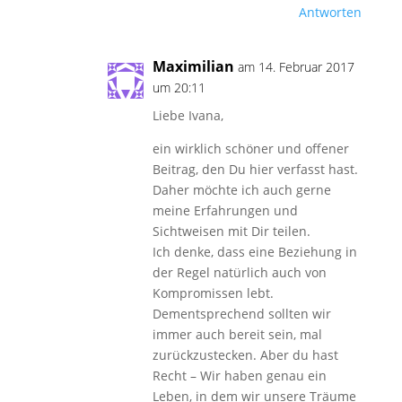
Antworten
Maximilian
am 14. Februar 2017
um 20:11
Liebe Ivana,
ein wirklich schöner und offener
Beitrag, den Du hier verfasst hast.
Daher möchte ich auch gerne
meine Erfahrungen und
Sichtweisen mit Dir teilen.
Ich denke, dass eine Beziehung in
der Regel natürlich auch von
Kompromissen lebt.
Dementsprechend sollten wir
immer auch bereit sein, mal
zurückzustecken. Aber du hast
Recht – Wir haben genau ein
Leben, in dem wir unsere Träume