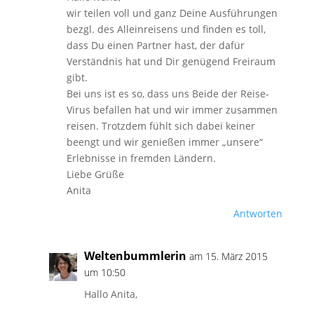
wir teilen voll und ganz Deine Ausführungen
bezgl. des Alleinreisens und finden es toll,
dass Du einen Partner hast, der dafür
Verständnis hat und Dir genügend Freiraum
gibt.
Bei uns ist es so, dass uns Beide der Reise-
Virus befallen hat und wir immer zusammen
reisen. Trotzdem fühlt sich dabei keiner
beengt und wir genießen immer „unsere“
Erlebnisse in fremden Ländern.
Liebe Grüße
Anita
Antworten
Weltenbummlerin
am 15. März 2015
um 10:50
Hallo Anita,