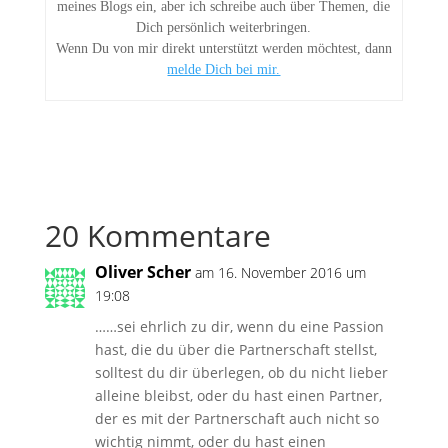
meines Blogs ein, aber ich schreibe auch über Themen, die
Dich persönlich weiterbringen.
Wenn Du von mir direkt unterstützt werden möchtest, dann
melde Dich bei mir.
20 Kommentare
Oliver Scher
am 16. November 2016 um
19:08
……sei ehrlich zu dir, wenn du eine Passion
hast, die du über die Partnerschaft stellst,
solltest du dir überlegen, ob du nicht lieber
alleine bleibst, oder du hast einen Partner,
der es mit der Partnerschaft auch nicht so
wichtig nimmt, oder du hast einen