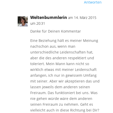
Antworten
Weltenbummlerin
am 14. März 2015
um 20:31
Danke für Deinen Kommentar
Eine Beziehung hält es meiner Meinung
nachschon aus, wenn man
unterschiedliche Leidenschaften hat,
aber die des anderen respektiert und
toleriert. Mein Mann kann nicht so
wirklich etwas mit meiner Leidenschaft
anfangen, ich nur in gewissem Umfang
mit seiner. Aber wir akzeptieren das und
lassen jeweils dem anderen seinen
Freiraum. Das funktioniert bei uns. Was
nie gehen würde wäre dem anderen
seinen Freiraum zu nehmen. Geht es
vielleicht auch in diese Richtung bei Dir?