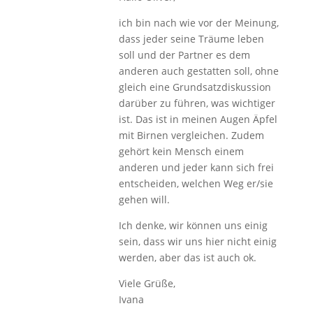
ich bin nach wie vor der Meinung,
dass jeder seine Träume leben
soll und der Partner es dem
anderen auch gestatten soll, ohne
gleich eine Grundsatzdiskussion
darüber zu führen, was wichtiger
ist. Das ist in meinen Augen Äpfel
mit Birnen vergleichen. Zudem
gehört kein Mensch einem
anderen und jeder kann sich frei
entscheiden, welchen Weg er/sie
gehen will.
Ich denke, wir können uns einig
sein, dass wir uns hier nicht einig
werden, aber das ist auch ok.
Viele Grüße,
Ivana