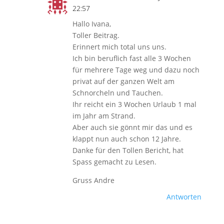
22:57
Hallo Ivana,
Toller Beitrag.
Erinnert mich total uns uns.
Ich bin beruflich fast alle 3 Wochen
für mehrere Tage weg und dazu noch
privat auf der ganzen Welt am
Schnorcheln und Tauchen.
Ihr reicht ein 3 Wochen Urlaub 1 mal
im Jahr am Strand.
Aber auch sie gönnt mir das und es
klappt nun auch schon 12 Jahre.
Danke für den Tollen Bericht, hat
Spass gemacht zu Lesen.
Gruss Andre
Antworten