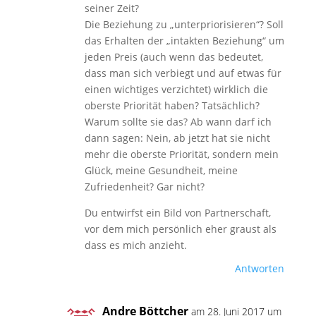
seiner Zeit?
Die Beziehung zu „unterpriorisieren“? Soll
das Erhalten der „intakten Beziehung“ um
jeden Preis (auch wenn das bedeutet,
dass man sich verbiegt und auf etwas für
einen wichtiges verzichtet) wirklich die
oberste Priorität haben? Tatsächlich?
Warum sollte sie das? Ab wann darf ich
dann sagen: Nein, ab jetzt hat sie nicht
mehr die oberste Priorität, sondern mein
Glück, meine Gesundheit, meine
Zufriedenheit? Gar nicht?
Du entwirfst ein Bild von Partnerschaft,
vor dem mich persönlich eher graust als
dass es mich anzieht.
Antworten
Andre Böttcher
am 28. Juni 2017 um