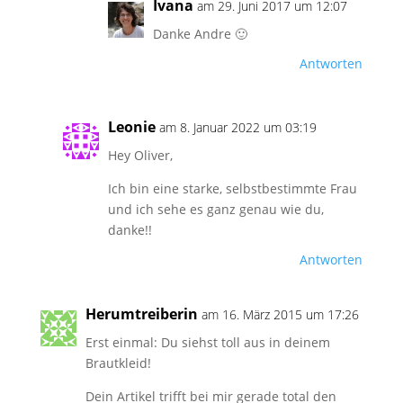
Ivana
am 29. Juni 2017 um 12:07
Danke Andre 🙂
Antworten
Leonie
am 8. Januar 2022 um 03:19
Hey Oliver,
Ich bin eine starke, selbstbestimmte Frau
und ich sehe es ganz genau wie du,
danke!!
Antworten
Herumtreiberin
am 16. März 2015 um 17:26
Erst einmal: Du siehst toll aus in deinem
Brautkleid!
Dein Artikel trifft bei mir gerade total den