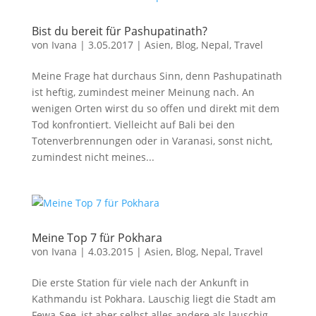
Bist du bereit für Pashupatinath?
von
Ivana
|
3.05.2017
|
Asien
,
Blog
,
Nepal
,
Travel
Meine Frage hat durchaus Sinn, denn Pashupatinath
ist heftig, zumindest meiner Meinung nach. An
wenigen Orten wirst du so offen und direkt mit dem
Tod konfrontiert. Vielleicht auf Bali bei den
Totenverbrennungen oder in Varanasi, sonst nicht,
zumindest nicht meines...
Meine Top 7 für Pokhara
von
Ivana
|
4.03.2015
|
Asien
,
Blog
,
Nepal
,
Travel
Die erste Station für viele nach der Ankunft in
Kathmandu ist Pokhara. Lauschig liegt die Stadt am
Fewa-See, ist aber selbst alles andere als lauschig,