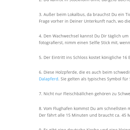
3. Außer beim Lokalbus, da brauchst Du ein Tic
Frage vorher in Deiner Unterkunft nach, wo die
4. Den Wachwechsel kannst Du Dir täglich um
fotografierst, nimm einen Selfie Stick mit, wenn
5. Der Eintritt ins Schloss kostet königliche 16 
6. Diese Holzpferde, die es auch beim schwedi
Dalapferd
. Sie gelten als typisches Symbol fü
7. Nicht nur Fleischbällchen gehören zu Schw
8. Vom Flughafen kommst Du am schnellsten mit
Der fährt alle 15 Minuten und braucht ca. 45
9. Es gibt eine deutsche Kirche und eine klei