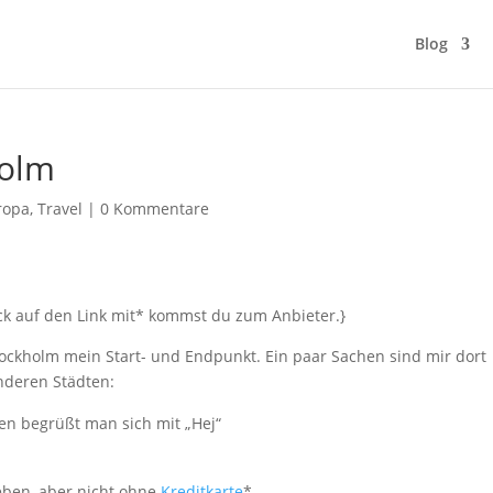
Blog
holm
ropa
,
Travel
|
0 Kommentare
ick auf den Link mit* kommst du zum Anbieter.}
ockholm mein Start- und Endpunkt. Ein paar Sachen sind mir dort
anderen Städten:
en begrüßt man sich mit „Hej“
eben, aber nicht ohne
Kreditkarte
*.