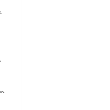
t.
n
us.