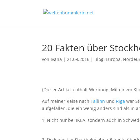
20 Fakten über Stock
von
Ivana
|
21.09.2016
|
Blog
,
Europa
,
Nordeu
{Dieser Artikel enthält Werbung. Mit einem Kl
Auf meiner Reise nach
Tallinn
und
Riga
war St
aufgefallen, die ein wenig anders sind als in 
Nicht nur bei IKEA, sondern auch in Schwed
2. Du kannst in Stockholm ohne Bargeld überl