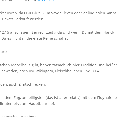
ket vorab, das Du Dir z.B. im SevenEleven oder online holen kanns
 Tickets verkauft werden.
 12:15 anschauen. Sei rechtzeitig da und wenn Du mit dem Handy
 Du es nicht in die erste Reihe schaffst
Euro.
schen Möbelhaus gibt, haben tatsächlich hier Tradition und heiße
r Schweden, noch vor Wikingern, Fleischbällchen und IKEA.
eden, auch Zimtschnecken.
 dem Zug, am billigsten (das ist aber relativ) mit dem Flughafenb
 Minuten bis zum Hauptbahnhof.
ne deutsche Gemeinde.