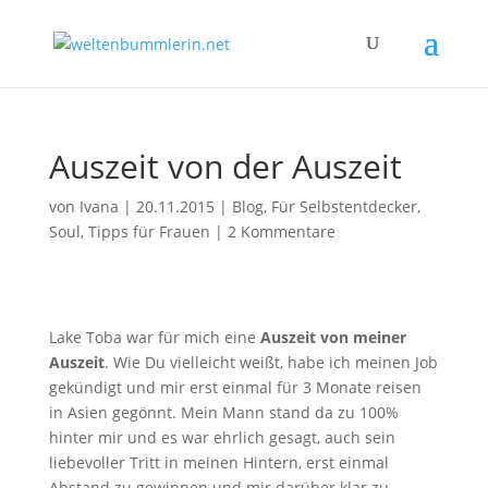
Auszeit von der Auszeit
von
Ivana
|
20.11.2015
|
Blog
,
Für Selbstentdecker
,
Soul
,
Tipps für Frauen
|
2 Kommentare
Lake Toba war für mich eine
Auszeit von meiner
Auszeit
. Wie Du vielleicht weißt, habe ich meinen Job
gekündigt und mir erst einmal für 3 Monate reisen
in Asien gegönnt. Mein Mann stand da zu 100%
hinter mir und es war ehrlich gesagt, auch sein
liebevoller Tritt in meinen Hintern, erst einmal
Abstand zu gewinnen und mir darüber klar zu