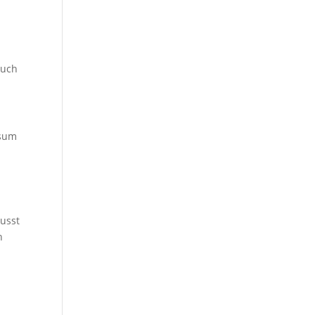
auch
isum
usst
h