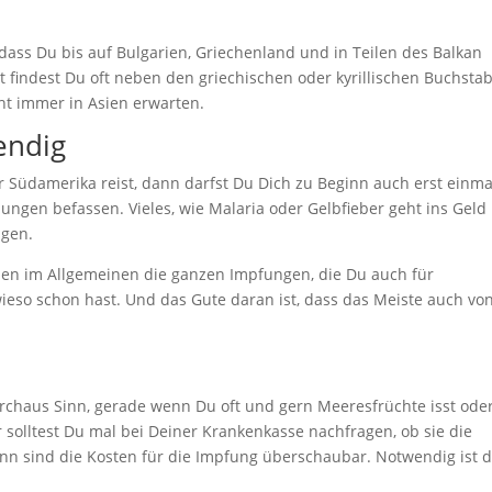
 dass Du bis auf Bulgarien, Griechenland und in Teilen des Balkan
rt findest Du oft neben den griechischen oder kyrillischen Buchsta
cht immer in Asien erwarten.
endig
r Südamerika reist, dann darfst Du Dich zu Beginn auch erst einma
gen befassen. Vieles, wie Malaria oder Gelbfieber geht ins Geld
ngen.
hen im Allgemeinen die ganzen Impfungen, die Du auch für
eso schon hast. Und das Gute daran ist, dass das Meiste auch vo
rchaus Sinn, gerade wenn Du oft und gern Meeresfrüchte isst ode
solltest Du mal bei Deiner Krankenkasse nachfragen, ob sie die
nn sind die Kosten für die Impfung überschaubar. Notwendig ist d