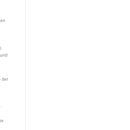
ben
l
 und
n der
r
ie