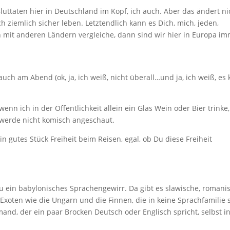
Bluttaten hier in Deutschland im Kopf, ich auch. Aber das ändert ni
 ziemlich sicher leben. Letztendlich kann es Dich, mich, jeden,
on mit anderen Ländern vergleiche, dann sind wir hier in Europa i
auch am Abend (ok, ja, ich weiß, nicht überall…und ja, ich weiß, es
enn ich in der Öffentlichkeit allein ein Glas Wein oder Bier trinke,
h werde nicht komisch angeschaut.
in gutes Stück Freiheit beim Reisen, egal, ob Du diese Freiheit
zu ein babylonisches Sprachengewirr. Da gibt es slawische, romani
oten wie die Ungarn und die Finnen, die in keine Sprachfamilie 
mand, der ein paar Brocken Deutsch oder Englisch spricht, selbst i