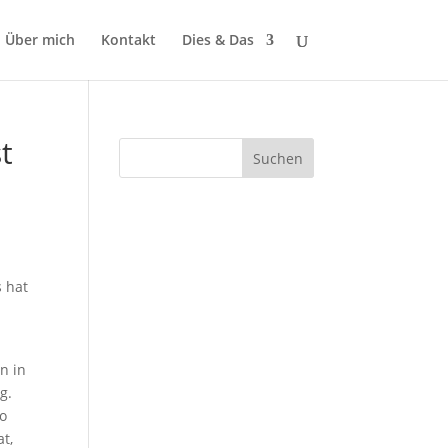
Über mich
Kontakt
Dies & Das
t
s hat
n in
g.
so
t,