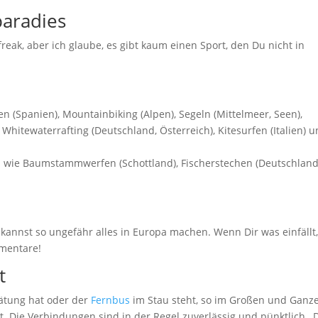
paradies
freak, aber ich glaube, es gibt kaum einen Sport, den Du nicht in
n (Spanien), Mountainbiking (Alpen), Segeln (Mittelmeer, Seen),
 Whitewaterrafting (Deutschland, Österreich), Kitesurfen (Italien) 
n wie Baumstammwerfen (Schottland), Fischerstechen (Deutschland
kannst so ungefähr alles in Europa machen. Wenn Dir was einfällt
mmentare!
t
ätung hat oder der
Fernbus
im Stau steht, so im Großen und Ganz
t. Die Verbindungen sind in der Regel zuverlässig und pünktlich, 