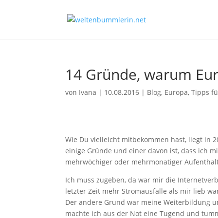
14 Gründe, warum Euro
von
Ivana
|
10.08.2016
|
Blog
,
Europa
,
Tipps f
Wie Du vielleicht mitbekommen hast, liegt in
einige Gründe und einer davon ist, dass ich m
mehrwöchiger oder mehrmonatiger Aufenthalt dr
Ich muss zugeben, da war mir die Internetver
letzter Zeit mehr Stromausfälle als mir lieb w
Der andere Grund war meine Weiterbildung und d
machte ich aus der Not eine Tugend und tumm