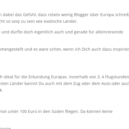
n dabei das Gefühl, dass relativ wenig Blogger über Europa schrei
cht so sexy zu sein wie exotische Länder.
e und dürfte doch eigentlich auch und gerade für alleinreisende
mmengestellt und es wäre schön, wenn ich Dich auch dazu inspirie
ch ideal für die Erkundung Europas. Innerhalb von 3, 4 Flugstunde
eisten Länder kannst Du auch mit dem Zug oder dem Auto oder au
k.
chon unter 100 Euro in den Süden fliegen. Da können keine
hause.