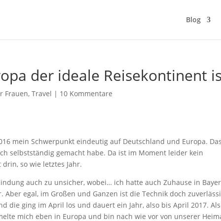
Blog
pa der ideale Reisekontinent is
ür Frauen
,
Travel
|
10 Kommentare
 2016 mein Schwerpunkt eindeutig auf Deutschland und Europa. Da
ich selbstständig gemacht habe. Da ist im Moment leider kein
in, so wie letztes Jahr.
bindung auch zu unsicher, wobei… ich hatte auch Zuhause in Bayer
ar. Aber egal, im Großen und Ganzen ist die Technik doch zuverlässi
ie ging im April los und dauert ein Jahr, also bis April 2017. Al
elte mich eben in Europa und bin nach wie vor von unserer Heima